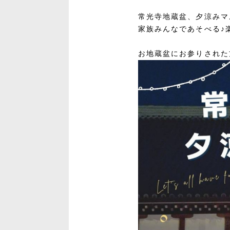
常光寺地蔵盆、夕涼みマ
家族みんなであそべる♪
お地蔵盆にお参りされた