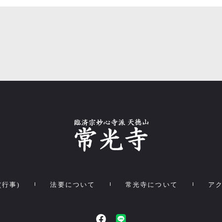
(行事)
法要について
常光寺について
ア